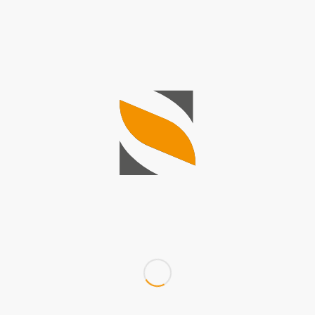
W
W naszej stałej ofercie z
Przedstawione zdjęcia są
pochodzenie materiału, kol
zainteresowany lampami z 
celu indywidualnej wyceny